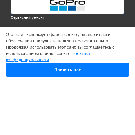
Сервисный ремонт
МОДЕЛИ
Этот сайт использует файлы cookie для аналитики и
обеспечения наилучшего пользовательского опыта.
Fusion
Продолжая использовать этот сайт, вы соглашаетесь с
Hero 9
использованием файлов cookie.
Политика
HERO 10
конфиденциальности
HERO 11
HERO 12
Принять все
MAX
HERO 8
HERO 6
HERO Plus
HERO 2014
11 mini
СТРАНИЦЫ
Гарантия