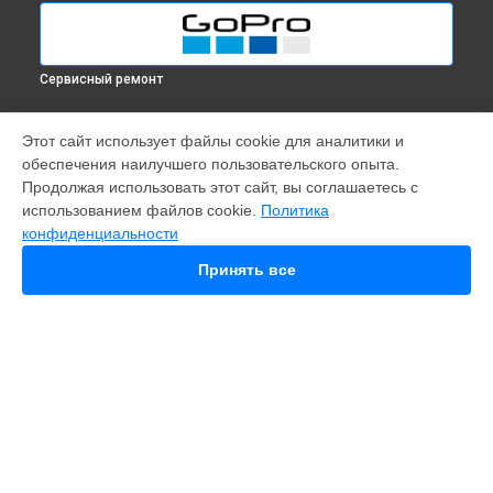
Сервисный ремонт
МОДЕЛИ
Этот сайт использует файлы cookie для аналитики и
обеспечения наилучшего пользовательского опыта.
Fusion
Продолжая использовать этот сайт, вы соглашаетесь с
Hero 9
использованием файлов cookie.
Политика
HERO 10
конфиденциальности
HERO 11
MAX
Принять все
HERO 8
HERO 7
HERO 6
HERO Plus
HERO 2014
11 mini
СТРАНИЦЫ
Гарантия