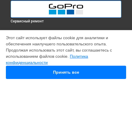
Сервисный ремонт
МОДЕЛИ
Этот сайт использует файлы cookie для аналитики и
обеспечения наилучшего пользовательского опыта.
Fusion
Продолжая использовать этот сайт, вы соглашаетесь с
HERO 10
использованием файлов cookie.
Политика
HERO 11
конфиденциальности
HERO 12
MAX
Принять все
HERO 8
HERO 7
HERO 6
HERO Plus
HERO 2014
11 mini
СТРАНИЦЫ
Гарантия