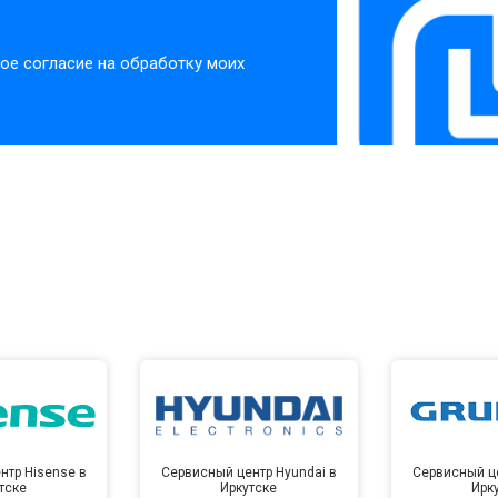
ое согласие на обработку моих
нтр Hisense в
Сервисный центр Hyundai в
Сервисный це
тске
Иркутске
Ирк