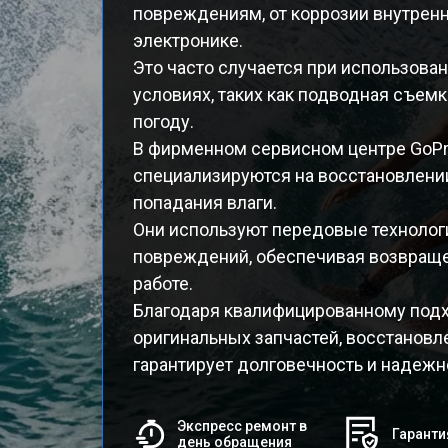
повреждениям, от коррозии внутренн
электронике.
Это часто случается при использова
условиях, таких как подводная съем
погоду.
В фирменном сервисном центре GoP
специализируются на восстановлени
попадания влаги.
Они используют передовые технологи
повреждений, обеспечивая возвращ
работе.
Благодаря квалифицированному подх
оригинальных запчастей, восстановл
гарантирует долговечность и надежн
Экспресс ремонт в
Гаранти
день обращения