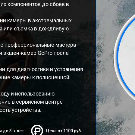
их компонентов до сбоев в
нии камеры в экстремальных
ка или съемка в дождливую
ro профессиональные мастера
и экшен-камер GoPro после
и для диагностики и устранения
ение камеры к полноценной
оду и использованию
ение в сервисном центре
ость устройства.
я до 3-х лет
Цена от 1100 руб