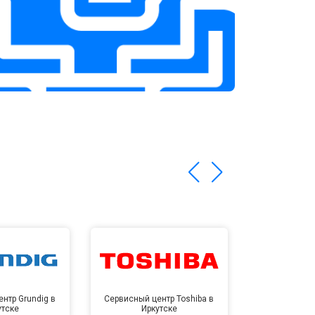
нтр Grundig в
Сервисный центр Toshiba в
Сервисный це
утске
Иркутске
Ирк