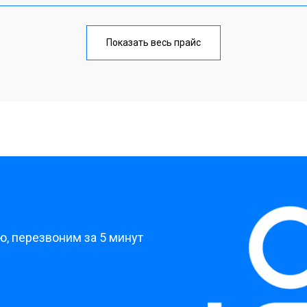
лаги
от 30 мин
о
Показать весь прайс
тридера) sd
от 30 мин
о
от 40 мин
о
?
, перезвоним за 5 минут